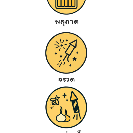
พลุถาด
จรวด