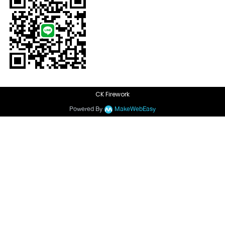
CK Firework
Powered By
MakeWebEasy