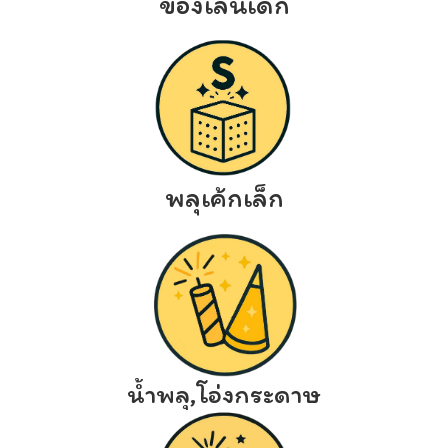
ของเล่นเด็ก
พลุเค้กเล็ก
น้ำพลุ,โอ่งกระดาษ