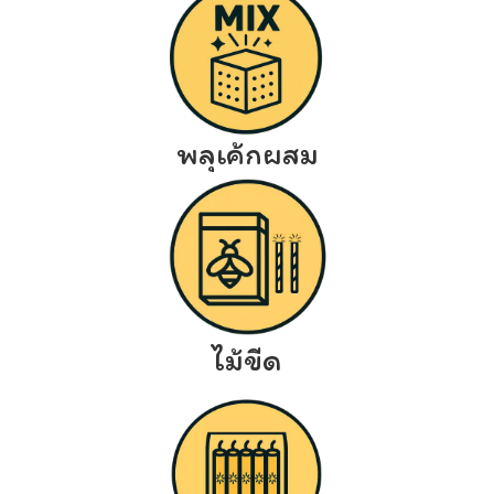
พลุเค้กผสม
ไม้ขีด