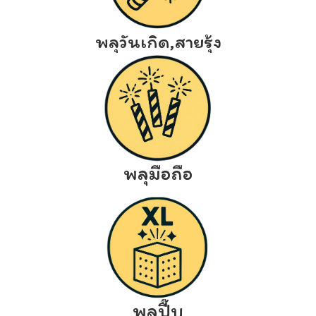
พลุวันเกิด,สายรุ้ง
พลุมือถือ
พลุปี๊บ