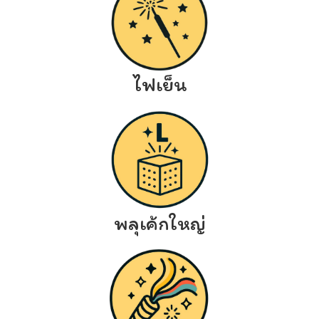
ไฟเย็น
พลุเค้กใหญ่