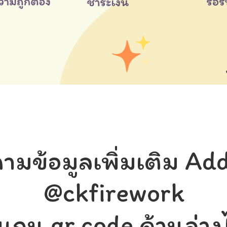
ามข้อมูลเพิ่มเติม Add
@ckfirework
แกน qr code ด้านล่าง