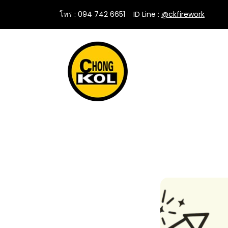
โทร : 094 742 6651
....
ID Line :
@ckfirework