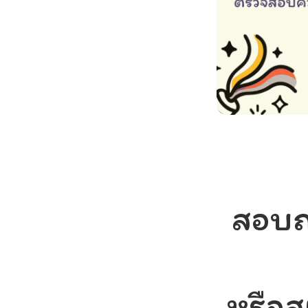
สอบถ
หรือส