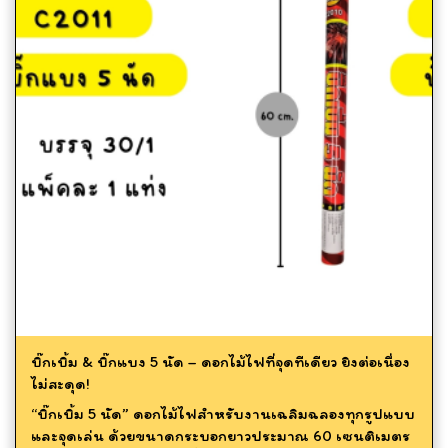
บิ๊กเบิ้ม & บิ๊กแบง 5 นัด – ดอกไม้ไฟที่จุดทีเดียว ยิงต่อเนื่อง
ไม่สะดุด!
“บิ๊กเบิ้ม 5 นัด” ดอกไม้ไฟสำหรับงานเฉลิมฉลองทุกรูปแบบ
และจุดเล่น ด้วยขนาดกระบอกยาวประมาณ 60 เซนติเมตร