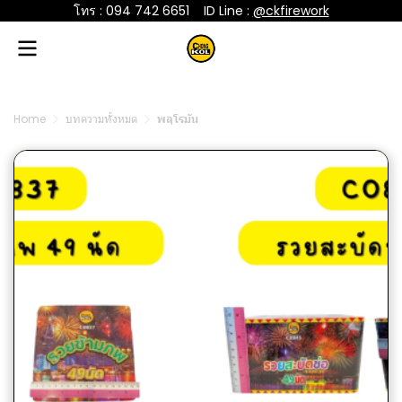
โทร : 094 742 6651
....
ID Line :
@ckfirework
Home
บทความทั้งหมด
พลุโรมัน