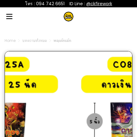
โทร : 094 742 6651
....
ID Line :
@ckfirework
Home
บทความทั้งหมด
พลุเค้กเล้ก