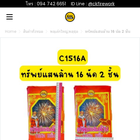
โทร : 094 742 6651
....
ID Line :
@ckfirework
Home
สินค้าทั้งหมด
พลุเค้กใหญ่,พลุชุด
ทรัพย์แสนล้าน 16 นัด 2 ชั้น