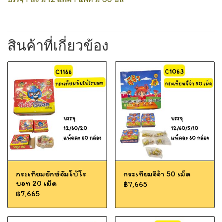
สินค้าที่เกี่ยวข้อง
กระเทียมยักษ์จัมโบ้โร
กระเทียมจีจ้า 50 เม็ด
บอท 20 เม็ด
฿7,665
฿7,665