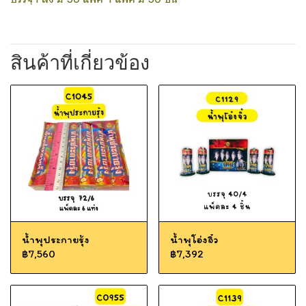
สินค้าที่เกี่ยวข้อง
น้ำพุประกายรุ้ง
น้ำพุโอ่งจิ๋ว
฿7,560
฿7,392