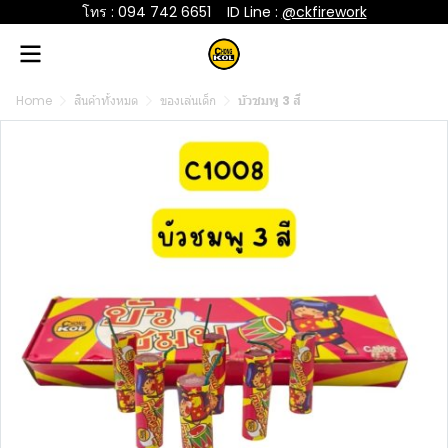
โทร : 094 742 6651
....
ID Line :
@ckfirework
Home
สินค้าทั้งหมด
ของเล่นเด็ก
บัวชมพู 3 สี