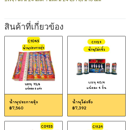
สินค้าที่เกี่ยวข้อง
น้ำพุประกายรุ้ง
น้ำพุโอ่งจิ๋ว
฿7,560
฿7,392