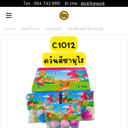
โทร : 094 742 6651
....
ID Line :
@ckfirework
Home
สินค้าทั้งหมด
ของเล่นเด็ก
ควันสีซามูไร (กระดาษ)