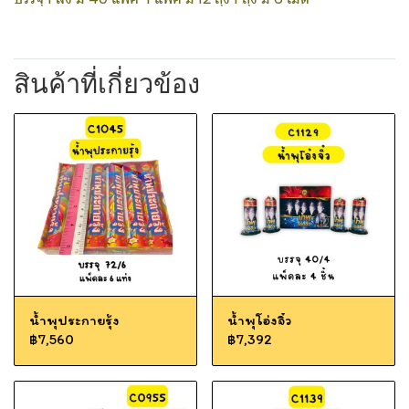
สินค้าที่เกี่ยวข้อง
น้ำพุประกายรุ้ง
น้ำพุโอ่งจิ๋ว
฿7,560
฿7,392