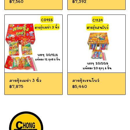
฿7,560
฿7,392
สายรุ้งเมย่า 3 นิ้ว
สายรุ้งเรนโบว์
฿7,875
฿5,460