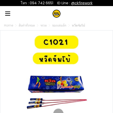
โทร : 094 742 6651
....
ID Line :
@ckfirework
Home
สินค้าทั้งหมด
จรวด
ของเล่นเด็ก
หวีดจัมโบ้