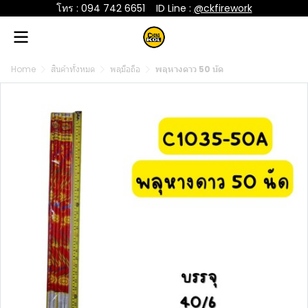
โทร : 094 742 6651
....
ID Line :
@ckfirework
Home
สินค้าทั้งหมด
พลุมือถือ
พลุหางดาว 50 นัด