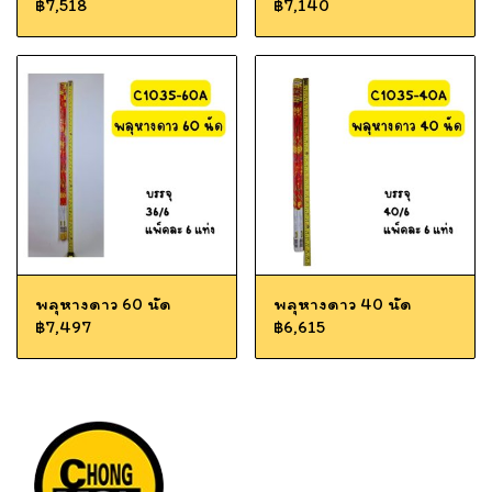
฿7,518
฿7,140
พลุหางดาว 60 นัด
พลุหางดาว 40 นัด
฿7,497
฿6,615