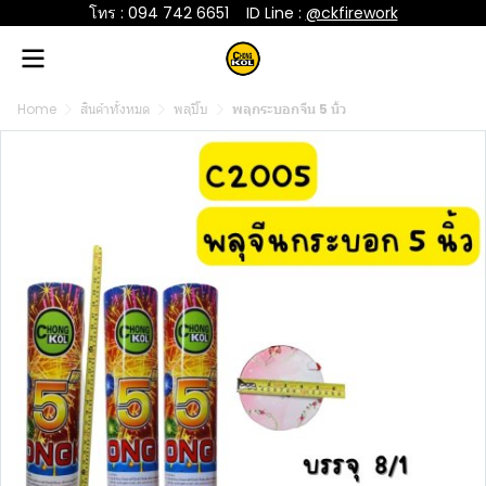
โทร : 094 742 6651
....
ID Line :
@ckfirework
Home
สินค้าทั้งหมด
พลุปี๊บ
พลุกระบอกจีน 5 นิ้ว