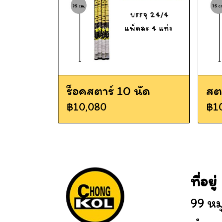
ร็อคสตาร์ 10 นัด
สต
฿10,080
฿1
ที่อยู่
99 หมู