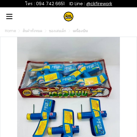
โทร : 094 742 6651
....
ID Line :
@ckfirework
Home
สินค้าทั้งหมด
ของเล่นเด็ก
เครื่องบิน