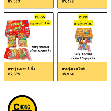
฿7,560
฿7,392
สายรุ้งเมย่า 3 นิ้ว
สายรุ้งเรนโบว์
฿7,875
฿5,460