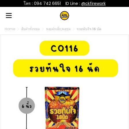
โทร : 094 742 6651
....
ID Line :
@ckfirework
Home
สินค้าทั้งหมด
พลุเค้กเล็ก,พลุชุด
รวยทันใจ 16 นัด