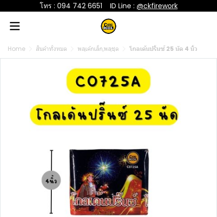
โทร : 094 742 6651
....
ID Line :
@ckfirework
Home
สินค้าทั้งหมด
พลุเค้กเล็ก,พลุชุด
โกลเด้นปริ้นซ์ 25 นัด 4 นิ้ว