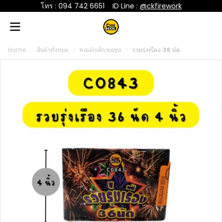
โทร : 094 742 6651
....
ID Line :
@ckfirework
Home
สินค้าทั้งหมด
พลุเค้กเล็ก,พลุชุด
รวยรุ่งเรือง 36 นัด