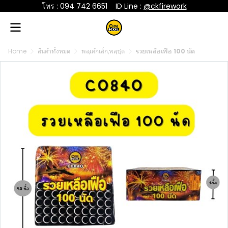
โทร : 094 742 6651
....
ID Line :
@ckfirework
Home
สินค้าทั้งหมด
พลุเค้กเล็ก,พลุชุด
รวยเหลือเฟือ 100 นัด