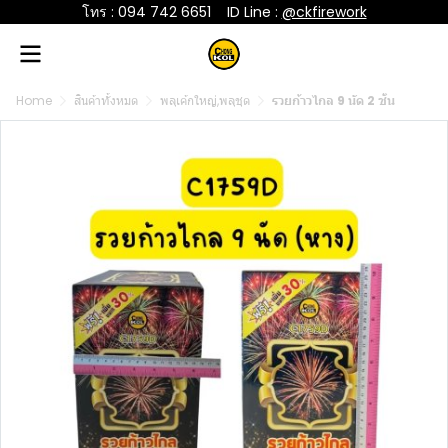
โทร : 094 742 6651
....
ID Line :
@ckfirework
Home
สินค้าทั้งหมด
พลุเค้กใหญ่,พลุชุด
รวยก้าวไกล 9 นัด 2 ชั้น