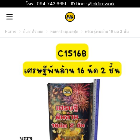
โทร : 094 742 6651
....
ID Line :
@ckfirework
Home
สินค้าทั้งหมด
พลุเค้กใหญ่,พลุชุด
เศรษฐีพันล้าน 16 นัด 2 ชั้น