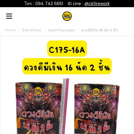
โทร : 094 742 6651
....
ID Line :
@ckfirework
Home
สินค้าทั้งหมด
พลุเค้กใหญ่,พลุชุด
ดวงดีมีเงิน 16 นัด 2 ชั้น