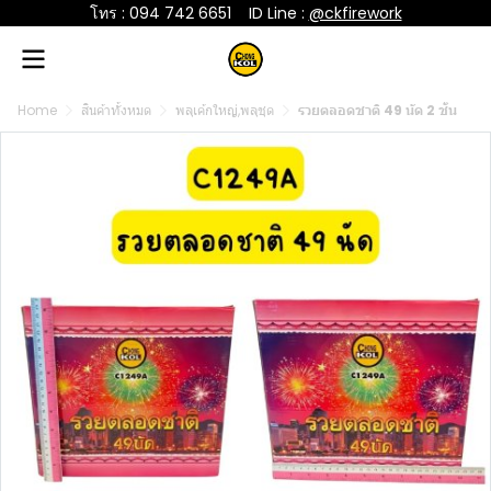
โทร : 094 742 6651
....
ID Line :
@ckfirework
Home
สินค้าทั้งหมด
พลุเค้กใหญ่,พลุชุด
รวยตลอดชาติ 49 นัด 2 ชั้น