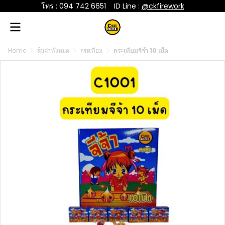
โทร : 094 742 6651
....
ID Line :
@ckfirework
Home
สินค้าทั้งหมด
กระเทียม
กระเทียมจีจ้า 10 เม็ด