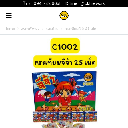
โทร : 094 742 6651
....
ID Line :
@ckfirework
Home
สินค้าทั้งหมด
กระเทียม
กระเทียมจีจ้า 25 เม็ด