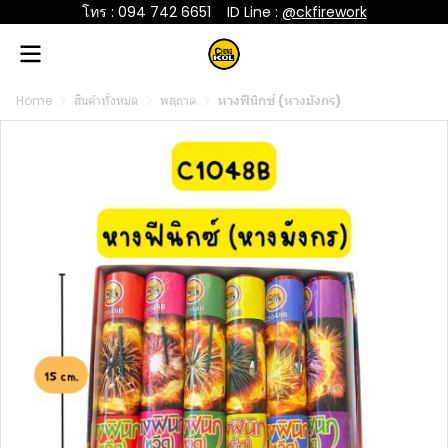
โทร : 094 742 6651
....
ID Line :
@ckfirework
Home
สินค้าทั้งหมด
พลุถาด
หางฟีนิกซ์ (หางมังกร)