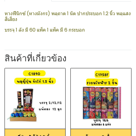
หางฟีนิกซ์ (หางมังกร) พลุถาด 1 นัด ปากประบอก 1.2 นิ้ว พลุแสง
สีเสียง
บรรจุ 1 ลัง มี 60 แพ็ค 1 แพ็ค มี 6 กระบอก
สินค้าที่เกี่ยวข้อง